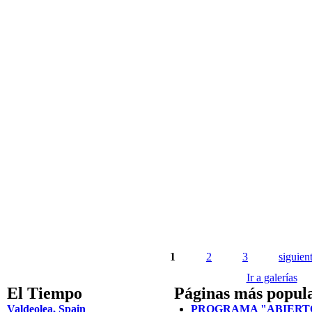
Páginas
1
2
3
siguient
Ir a galerías
El Tiempo
Páginas más popul
Valdeolea, Spain
PROGRAMA "ABIERT