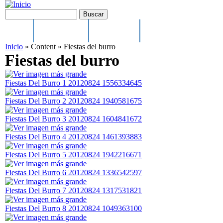
Pasar al contenido principal
Formulario de búsqueda
Buscar
Main menu
Inicio
Ayuntamiento
El municipio
Cultura, Festejos y Depo
Inicio
»
Content
»
Fiestas del burro
Fiestas del burro
Fiestas Del Burro 1 20120824 1556334645
Fiestas Del Burro 2 20120824 1940581675
Fiestas Del Burro 3 20120824 1604841672
Fiestas Del Burro 4 20120824 1461393883
Fiestas Del Burro 5 20120824 1942216671
Fiestas Del Burro 6 20120824 1336542597
Fiestas Del Burro 7 20120824 1317531821
Fiestas Del Burro 8 20120824 1049363100