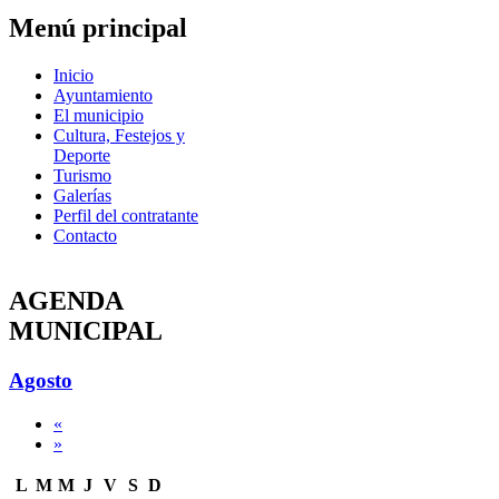
Menú principal
Inicio
Ayuntamiento
El municipio
Cultura, Festejos y
Deporte
Turismo
Galerías
Perfil del contratante
Contacto
AGENDA
MUNICIPAL
Agosto
«
»
L
M
M
J
V
S
D