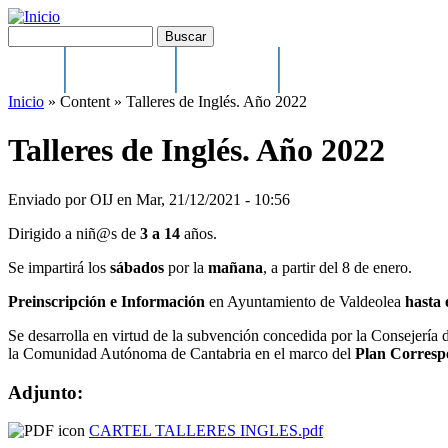
Pasar al contenido principal
Buscar
Formulario de búsqueda
Inicio
Ayuntamiento
El municipio
Cultura, Festejos y Depo
Main menu
Inicio
»
Content
»
Talleres de Inglés. Año 2022
Talleres de Inglés. Año 2022
Enviado por
OIJ
en
Mar, 21/12/2021 - 10:56
Dirigido a niñ@s de
3 a 14
años.
Se impartirá los
sábados
por la
mañana
, a partir del 8 de enero.
Preinscripción e Información
en Ayuntamiento de Valdeolea
hasta 
Se desarrolla en virtud de la subvención concedida por la Consejería
la Comunidad Autónoma de Cantabria en el marco del
Plan Corresp
Adjunto:
CARTEL TALLERES INGLES.pdf