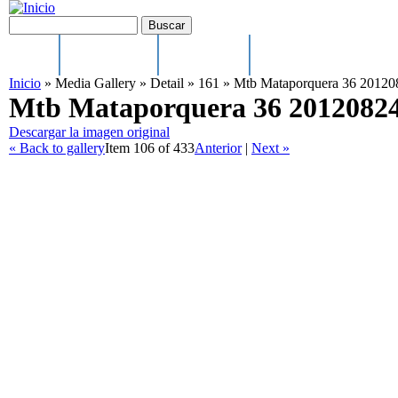
Pasar al contenido principal
Formulario de búsqueda
Buscar
Main menu
Inicio
Ayuntamiento
El municipio
Cultura, Festejos y Depo
Inicio
»
Media Gallery
»
Detail
»
161
»
Mtb Mataporquera 36 2012
Mtb Mataporquera 36 2012082
Descargar la imagen original
« Back to gallery
Item 106 of 433
Anterior
|
Next »