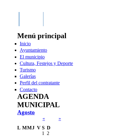
ntratante
Contacto
Menú principal
Inicio
Ayuntamiento
El municipio
Cultura, Festejos y Deporte
Turismo
Galerías
Perfil del contratante
Contacto
AGENDA
MUNICIPAL
Agosto
«
»
L
M
M
J
V
S
D
1
2