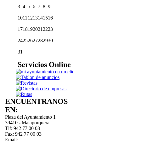
3
4
5
6
7
8
9
10
11
12
13
14
15
16
17
18
19
20
21
22
23
24
25
26
27
28
29
30
31
Servicios Online
ENCUENTRANOS
EN:
Plaza del Ayuntamiento 1
39410 - Mataporquera
Tlf: 942 77 00 03
Fax: 942 77 00 03
Email: