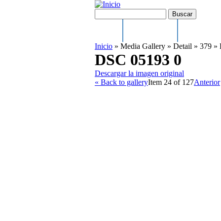
Pasar al contenido principal
Formulario de búsqueda
Buscar
Main menu
Inicio
Ayuntamiento
El municipi
Inicio
»
Media Gallery
»
Detail
»
379
»
DSC 05193 0
Descargar la imagen original
« Back to gallery
Item 24 of 127
Anterior