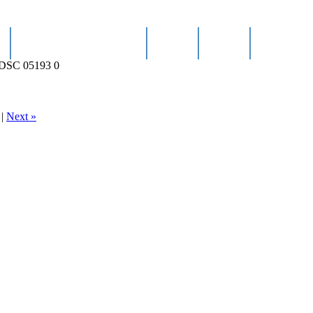
o
Cultura, Festejos y Deporte
Turismo
Galerías
Perfil del co
DSC 05193 0
|
Next »