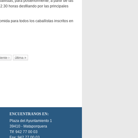
llistas, para posteriormente, a partir de las
12.30 horas desfilando por las principales
omida para todos los caballistas inscritos en
iente ›
última »
ENCUENTRANOS EN:
Plaza del Ayuntamiento 1
39410 - Mataporquera
Tlf: 942 77 00 03
Fax: 942 77 00 03