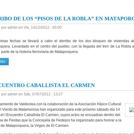
IBO DE LOS “PISOS DE LA ROBLA” EN MATAPO
 por
admin
en
Vie, 14/12/2012 - 00:00
imas fechas se llevará a cabo el derribo de los dos bloques de viviendas 
quera. Levantado en el centro del pueblo, con la llegada del tren de La Robla a
parte de la historia ferroviaria de Mataporquera.
Más
Sobre DERRIBO DE LOS “PISOS DE LA ROBLA” EN MATAPORQUERA
NCUENTRO CABALLISTA EL CARMEN
 por
admin
en
Sáb, 07/07/2012 - 13:27
tamiento de Valdeolea con la colaboración de la Asociación Hípico Cultural
el Viento de Matamorosa han organizado para este próximo sábado día 14
o el I Encuentro Caballista El Carmen, cuyos actos se encuadran dentro del
a de Fiestas que la Concejalía de Festejos ha organizado para honrar a la
 de Mataporquera, la Virgen de El Carmen.