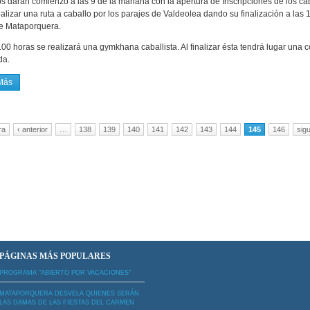
s darán comienzo a las 9 de la mañana con la apertura de Inscripciones de los caba
alizar una ruta a caballo por los parajes de Valdeolea dando su finalización a las 
de Mataporquera.
.00 horas se realizará una gymkhana caballista. Al finalizar ésta tendrá lugar una c
da.
Más
Sobre I ENCUENTRO CABALLISTA EL CARMEN
nas
ra
‹ anterior
…
138
139
140
141
142
143
144
145
146
sigu
PÁGINAS MÁS POPULARES
PROGRAMA "ABIERTO POR VACACIONES"
MATAPORQUERA DESVELA QUIENES SERÁN
LAS DAMAS DE LAS FIESTAS DEL CARMEN