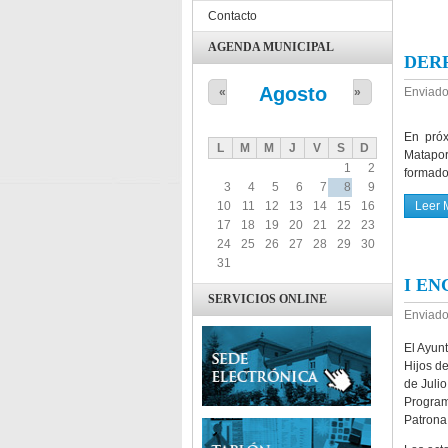
Contacto
AGENDA MUNICIPAL
DERR
Agosto
«
»
Enviado
En próx
L
M
M
J
V
S
D
Matapor
1
2
formado 
3
4
5
6
7
8
9
10
11
12
13
14
15
16
Leer 
17
18
19
20
21
22
23
24
25
26
27
28
29
30
31
I E
SERVICIOS ONLINE
Enviado
El Ayun
Hijos d
de Juli
Program
Patrona