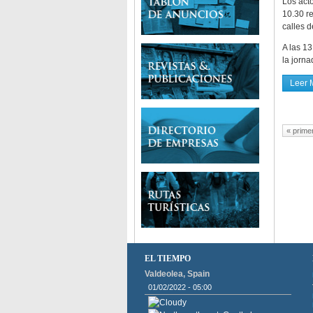
Los acto
10.30 re
calles 
A las 13
la jorna
Leer 
Pági
« prime
EL TIEMPO
Valdeolea, Spain
01/02/2022 - 05:00