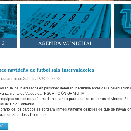
neo navideño de futbol sala Intervaldeolea
 por
admin
en
Sáb, 15/12/2012 - 00:00
os aquellos interesados en participar deberán inscribirse antes de la celebració
Ayuntamiento de Valdeolea. INSCRIPCIÓN GRATUITA.
 equipos se conformarán mediante sorteo puro, que se celebrará el viernes 21 
ial de Caja Cantabria.
horario de los partidos se sorteará inmediatamente después de que se hayan or
arán en Sábados y Domingos.
Más
Sobre I Torneo Navideño De Futbol Sala Intervaldeolea