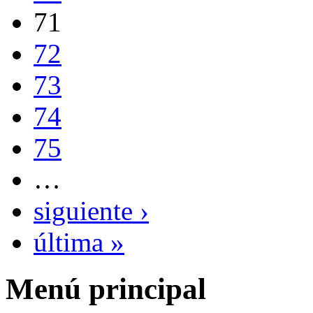
71
72
73
74
75
…
siguiente ›
última »
Menú principal