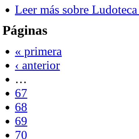
Leer más
sobre Ludoteca 
Páginas
« primera
‹ anterior
…
67
68
69
70