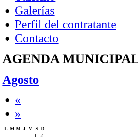
Galerías
Perfil del contratante
Contacto
AGENDA MUNICIPA
Agosto
«
»
L
M
M
J
V
S
D
1
2