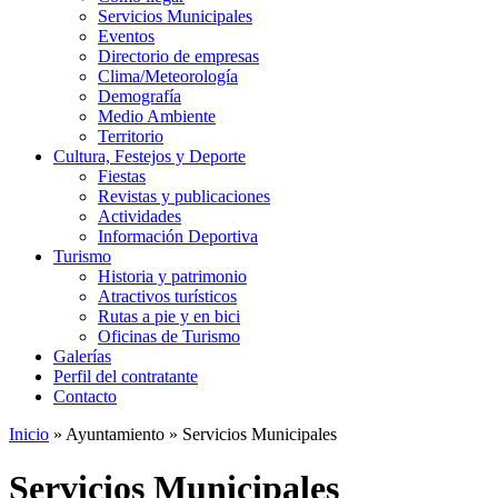
Servicios Municipales
Eventos
Directorio de empresas
Clima/Meteorología
Demografía
Medio Ambiente
Territorio
Cultura, Festejos y Deporte
Fiestas
Revistas y publicaciones
Actividades
Información Deportiva
Turismo
Historia y patrimonio
Atractivos turísticos
Rutas a pie y en bici
Oficinas de Turismo
Galerías
Perfil del contratante
Contacto
Inicio
»
Ayuntamiento
»
Servicios Municipales
Servicios Municipales