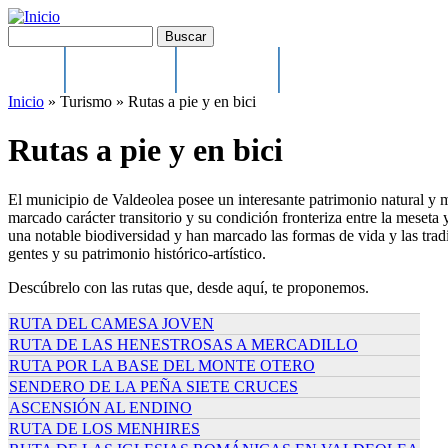
Pasar al contenido principal
Buscar
Formulario de búsqueda
Inicio
Ayuntamiento
El municipio
Cultura, Festejos y Depo
Main menu
Inicio
»
Turismo
»
Rutas a pie y en bici
Rutas a pie y en bici
El municipio de Valdeolea posee un interesante patrimonio natural y 
marcado carácter transitorio y su condición fronteriza entre la meseta 
una notable biodiversidad y han marcado las formas de vida y las tradic
gentes y su patrimonio histórico-artístico.
Descúbrelo con las rutas que, desde aquí, te proponemos.
RUTA DEL CAMESA JOVEN
RUTA DE LAS HENESTROSAS A MERCADILLO
RUTA POR LA BASE DEL MONTE OTERO
SENDERO DE LA PEÑA SIETE CRUCES
ASCENSIÓN AL ENDINO
RUTA DE LOS MENHIRES