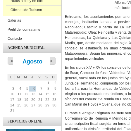
Rutas a pie y en bici
Alfonso VI
más
tarde
Oficinas de Turismo
Entretanto, los asentamientos permanen
Galerías
concejos, institución llamada a pervivi
Rebolledo; Castrillo y barrio de La 
Perfil del contratante
Matarrepudio; Olea; Reinosilla y venta 
Henestrosas, La Quintana y Las Quintani
Contacto
Martín, que, desde mediados del siglo 
AGENDA MUNICIPAL
concejo se establecía en unas orden
Mataporquera. Según las primeras, el co
repartimientos vecinales.
Agosto
«
»
En los siglos XIV y XV los concejos de
de Suso, Campoo de Yuso, Valdeolea, Va
L
M
M
J
V
S
D
general, vocal nato en las juntas del Ay
1
2
Junta de Hermandad, compuesta por los re
3
4
5
6
7
8
9
fecha fija para la Hermandad de Valdeole
elegían a los procuradores síndicos, a 
10
11
12
13
14
15
16
síndicos del común'. Se reunía en Casaso
17
18
19
20
21
22
23
San Martín de Hoyos y Cuena, que, no ob
24
25
26
27
28
29
30
31
Durante el Antiguo Régimen las siete her
Corregimiento de Reinosa y Merindad de
SERVICIOS ONLINE
circunscripción fiscal surgida en torno a
uniformizar la división territorial del Es