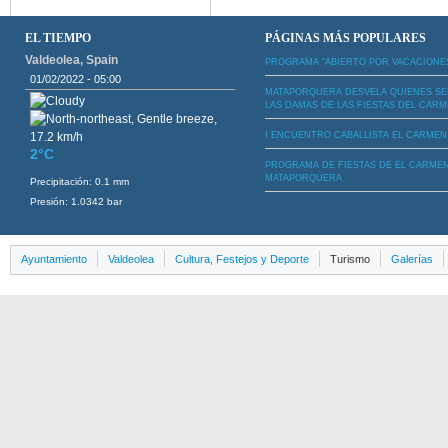
EL TIEMPO
PÁGINAS MÁS POPULARES
Valdeolea, Spain
PROGRAMA "ABIERTO POR VACACIONE
01/02/2022 - 05:00
MATAPORQUERA DESVELA QUIENES S
LAS DAMAS DE LAS FIESTAS DEL CAR
I ENCUENTRO CABALLISTA EL CARMEN
2°C
PROGRAMA DE FIESTAS DE EL CARME
MATAPORQUERA
Precipitación: 0.1 mm
Presión: 1.0342 bar
Ayuntamiento
Valdeolea
Cultura, Festejos y Deporte
Turismo
Galerías