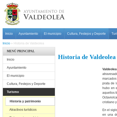
Pasar al contenido principal
MAIN MENU
Inicio
Ayuntamiento
El municipio
Cultura, Festejos y Deporte
Tur
Inicio
»
Historia de Valdeolea
MENÚ PRINCIPAL
Historia de Valdeolea
Inicio
Ayuntamiento
Valdeolea
atravesad
El municipio
marcados
prata
de 
Cultura, Festejos y Deporte
hubo
en 
Turismo
aquellos
Octaviolc
Historia y patrimonio
cristiano
Atractivos turísticos
En el sigl
en
una
de