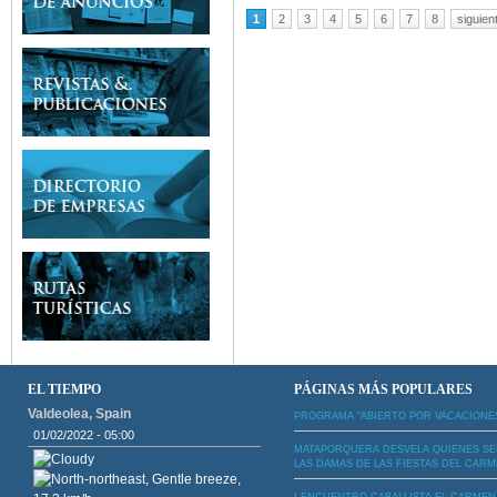
1
2
3
4
5
6
7
8
siguien
Páginas
EL TIEMPO
PÁGINAS MÁS POPULARES
Valdeolea, Spain
PROGRAMA "ABIERTO POR VACACIONE
01/02/2022 - 05:00
MATAPORQUERA DESVELA QUIENES S
LAS DAMAS DE LAS FIESTAS DEL CAR