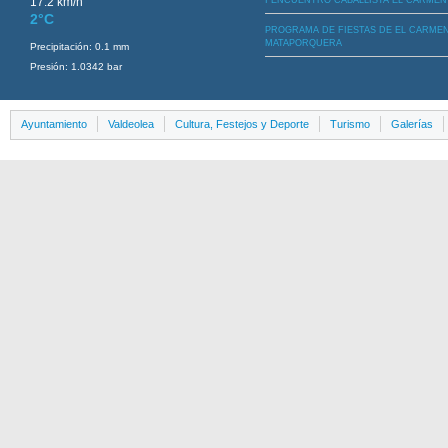
I ENCUENTRO CABALLISTA EL CARMEN
2°C
PROGRAMA DE FIESTAS DE EL CARME
MATAPORQUERA
Precipitación: 0.1 mm
Presión: 1.0342 bar
Ayuntamiento
Valdeolea
Cultura, Festejos y Deporte
Turismo
Galerías