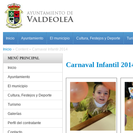
Pasar al contenido principal
MAIN MENU
Inicio
Ayuntamiento
El municipio
Cultura, Festejos y Deporte
Tur
Inicio
»
Content
»
Carnaval Infantil 2014
MENÚ PRINCIPAL
Carnaval Infantil 201
Inicio
Ayuntamiento
El municipio
Cultura, Festejos y Deporte
Turismo
Galerías
Perfil del contratante
Contacto