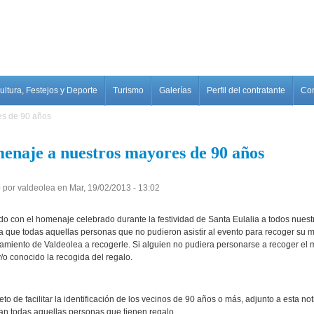
ultura, Festejos y Deporte
Turismo
Galerías
Perfil del contratante
Con
es de 90 años
enaje a nuestros mayores de 90 años
 por
valdeolea
en
Mar, 19/02/2013 - 13:02
do con el homenaje celebrado durante la festividad de Santa Eulalia a todos nues
a que todas aquellas personas que no pudieron asistir al evento para recoger su 
tamiento de Valdeolea a recogerle. Si alguien no pudiera personarse a recoger el m
/o conocido la recogida del regalo.
to de facilitar la identificación de los vecinos de 90 años o más, adjunto a esta no
can todas aquellas personas que tienen regalo.