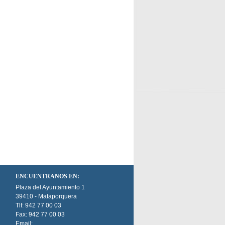
ENCUENTRANOS EN:
Plaza del Ayuntamiento 1
39410 - Mataporquera
Tlf: 942 77 00 03
Fax: 942 77 00 03
Email: