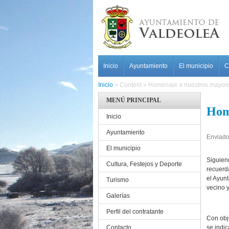
Pasar al contenido principal
MAIN MENU
Inicio
Ayuntamiento
El municipio
C
Inicio
»
Content
»
Homenaje a nuestros mayor
MENÚ PRINCIPAL
Hom
Inicio
Ayuntamiento
Enviado
El municipio
Siguien
Cultura, Festejos y Deporte
recuerd
el Ayun
Turismo
vecino y
Galerías
Perfil del contratante
Con obje
Contacto
se indi