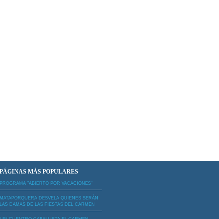
PÁGINAS MÁS POPULARES
PROGRAMA "ABIERTO POR VACACIONES"
MATAPORQUERA DESVELA QUIENES SERÁN
LAS DAMAS DE LAS FIESTAS DEL CARMEN