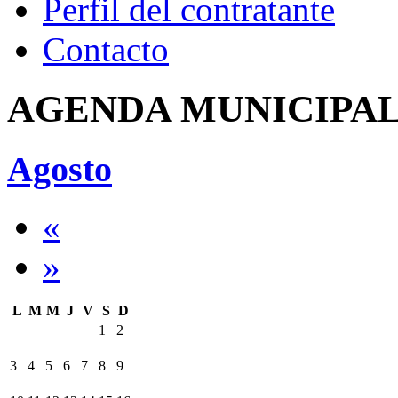
Perfil del contratante
Contacto
AGENDA MUNICIPA
Agosto
«
»
L
M
M
J
V
S
D
1
2
3
4
5
6
7
8
9