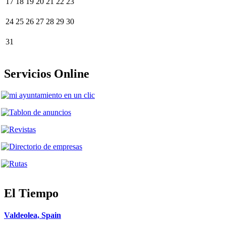
17
18
19
20
21
22
23
24
25
26
27
28
29
30
31
Servicios Online
El Tiempo
Valdeolea, Spain