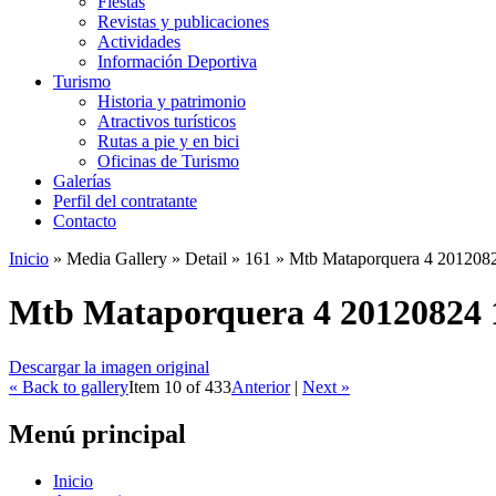
Fiestas
Revistas y publicaciones
Actividades
Información Deportiva
Turismo
Historia y patrimonio
Atractivos turísticos
Rutas a pie y en bici
Oficinas de Turismo
Galerías
Perfil del contratante
Contacto
Inicio
»
Media Gallery
»
Detail
»
161
»
Mtb Mataporquera 4 201208
Mtb Mataporquera 4 20120824 
Descargar la imagen original
« Back to gallery
Item 10 of 433
Anterior
|
Next »
Menú principal
Inicio