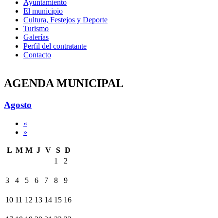
Ayuntamiento
El municipio
Cultura, Festejos y Deporte
Turismo
Galerías
Perfil del contratante
Contacto
AGENDA MUNICIPAL
Agosto
«
»
L
M
M
J
V
S
D
1
2
3
4
5
6
7
8
9
10
11
12
13
14
15
16