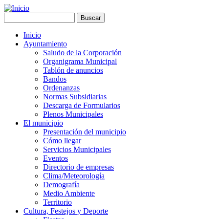
Pasar al contenido principal
Buscar
Formulario de búsqueda
Inicio
Ayuntamiento
Main menu
Saludo de la Corporación
Organigrama Municipal
Tablón de anuncios
Bandos
Ordenanzas
Normas Subsidiarias
Descarga de Formularios
Plenos Municipales
El municipio
Presentación del municipio
Cómo llegar
Servicios Municipales
Eventos
Directorio de empresas
Clima/Meteorología
Demografía
Medio Ambiente
Territorio
Cultura, Festejos y Deporte