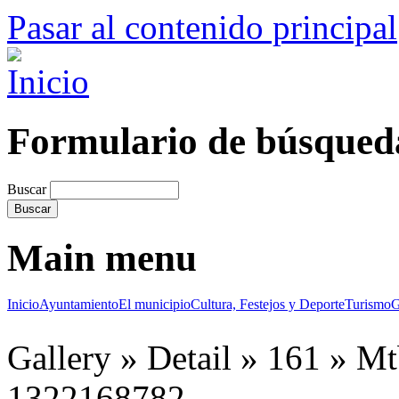
Pasar al contenido principal
Formulario de búsqued
Buscar
Main menu
Inicio
Ayuntamiento
El municipio
Cultura, Festejos y Deporte
Turismo
G
Gallery
»
Detail
»
161
»
Mt
1322168782