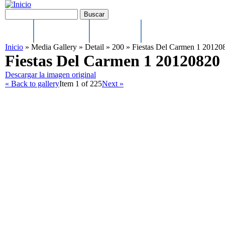
Pasar al contenido principal
Formulario de búsqueda
Buscar
Main menu
Inicio
Ayuntamiento
El municipio
Cultura, Festejos y Depo
Inicio
»
Media Gallery
»
Detail
»
200
»
Fiestas Del Carmen 1 2012
Fiestas Del Carmen 1 20120820
Descargar la imagen original
« Back to gallery
Item 1 of 225
Next »