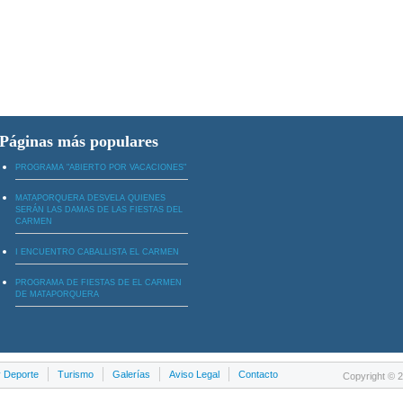
Páginas más populares
PROGRAMA "ABIERTO POR VACACIONES"
MATAPORQUERA DESVELA QUIENES
SERÁN LAS DAMAS DE LAS FIESTAS DEL
CARMEN
I ENCUENTRO CABALLISTA EL CARMEN
PROGRAMA DE FIESTAS DE EL CARMEN
DE MATAPORQUERA
y Deporte
Turismo
Galerías
Aviso Legal
Contacto
Copyright © 2