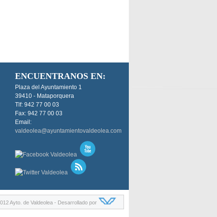
ENCUENTRANOS EN:
Plaza del Ayuntamiento 1
39410 - Mataporquera
Tlf: 942 77 00 03
Fax: 942 77 00 03
Email:
valdeolea@ayuntamientovaldeolea.com
012 Ayto. de Valdeolea - Desarrollado por