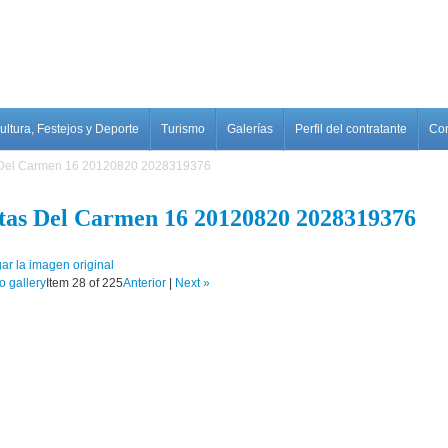
ultura, Festejos y Deporte
Turismo
Galerías
Perfil del contratante
Con
 Del Carmen 16 20120820 2028319376
stas Del Carmen 16 20120820 2028319376
ar la imagen original
o gallery
Item 28 of 225
Anterior
|
Next »