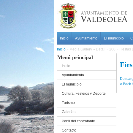
Pasar al contenido principal
Main menu
Inicio
Ayuntamiento
El municipio
C
Inicio
»
Media Gallery
»
Detail
»
200
»
Fiestas
Menú principal
Fie
Inicio
Ayuntamiento
Descarg
« Back t
El municipio
Cultura, Festejos y Deporte
Turismo
Galerías
Perfil del contratante
Contacto