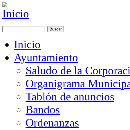
Pasar al contenido principal
Buscar
Formulario de búsqueda
Inicio
Main menu
Ayuntamiento
Saludo de la Corporac
Organigrama Municipa
Tablón de anuncios
Bandos
Ordenanzas