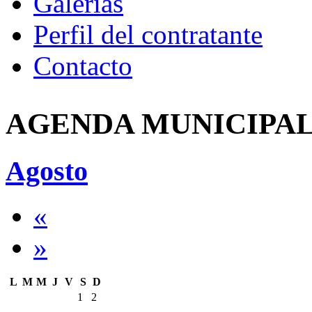
Galerías
Perfil del contratante
Contacto
AGENDA MUNICIPA
Agosto
«
»
L
M
M
J
V
S
D
1
2