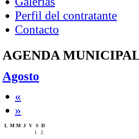
Galerías
Perfil del contratante
Contacto
AGENDA MUNICIPA
Agosto
«
»
L
M
M
J
V
S
D
1
2