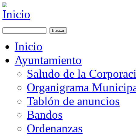
Pasar al contenido principal
Buscar
Formulario de búsqueda
Inicio
Main menu
Ayuntamiento
Saludo de la Corporac
Organigrama Municipa
Tablón de anuncios
Bandos
Ordenanzas