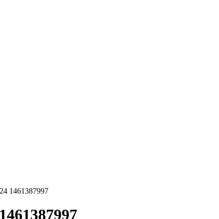
824 1461387997
 1461387997