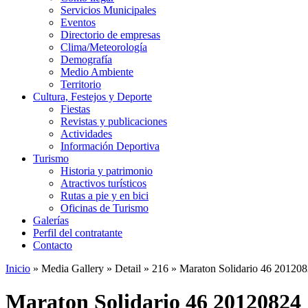
Servicios Municipales
Eventos
Directorio de empresas
Clima/Meteorología
Demografía
Medio Ambiente
Territorio
Cultura, Festejos y Deporte
Fiestas
Revistas y publicaciones
Actividades
Información Deportiva
Turismo
Historia y patrimonio
Atractivos turísticos
Rutas a pie y en bici
Oficinas de Turismo
Galerías
Perfil del contratante
Contacto
Inicio
»
Media Gallery
»
Detail
»
216
»
Maraton Solidario 46 20120
Maraton Solidario 46 20120824