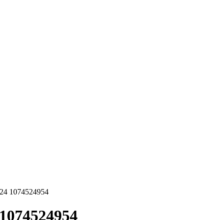
824 1074524954
 1074524954