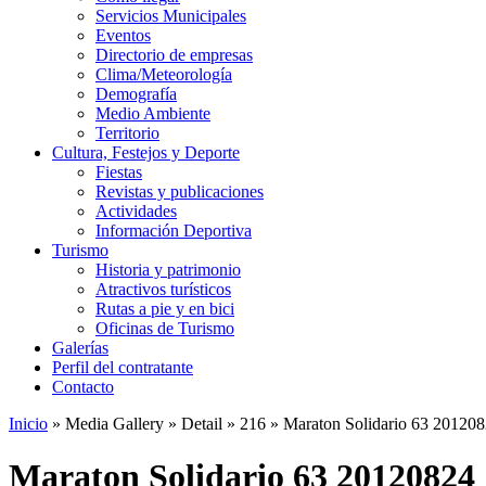
Servicios Municipales
Eventos
Directorio de empresas
Clima/Meteorología
Demografía
Medio Ambiente
Territorio
Cultura, Festejos y Deporte
Fiestas
Revistas y publicaciones
Actividades
Información Deportiva
Turismo
Historia y patrimonio
Atractivos turísticos
Rutas a pie y en bici
Oficinas de Turismo
Galerías
Perfil del contratante
Contacto
Inicio
»
Media Gallery
»
Detail
»
216
»
Maraton Solidario 63 20120
Maraton Solidario 63 20120824