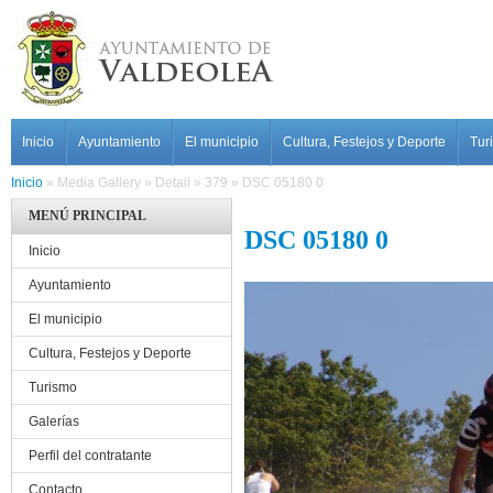
Pasar al contenido principal
MAIN MENU
Inicio
Ayuntamiento
El municipio
Cultura, Festejos y Deporte
Tur
Inicio
»
Media Gallery
»
Detail
»
379
»
DSC 05180 0
MENÚ PRINCIPAL
DSC 05180 0
Inicio
Ayuntamiento
El municipio
Cultura, Festejos y Deporte
Turismo
Galerías
Perfil del contratante
Contacto