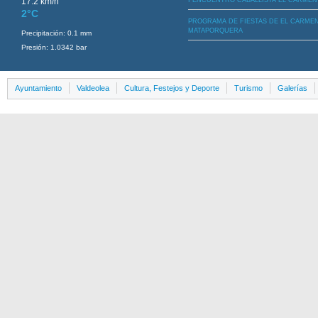
I ENCUENTRO CABALLISTA EL CARMEN
2°C
PROGRAMA DE FIESTAS DE EL CARME
MATAPORQUERA
Precipitación: 0.1 mm
Presión: 1.0342 bar
Ayuntamiento
Valdeolea
Cultura, Festejos y Deporte
Turismo
Galerías