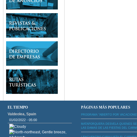
EL TIEMPO
PÁGINAS MÁS POPULARES
Valdeolea, Spain
PROGRAMA "ABIERTO POR VACACIONE
01/02/2022 - 05:00
MATAPORQUERA DESVELA QUIENES S
LAS DAMAS DE LAS FIESTAS DEL CAR