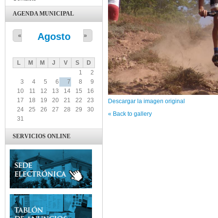
AGENDA MUNICIPAL
Agosto
«
»
L
M
M
J
V
S
D
1
2
3
4
5
6
7
8
9
10
11
12
13
14
15
16
17
18
19
20
21
22
23
Descargar la imagen original
24
25
26
27
28
29
30
« Back to gallery
31
SERVICIOS ONLINE