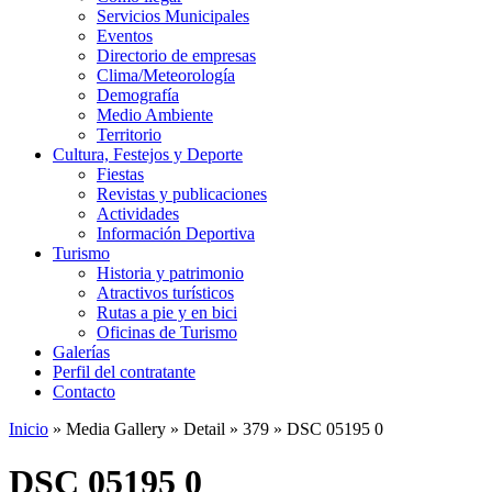
Servicios Municipales
Eventos
Directorio de empresas
Clima/Meteorología
Demografía
Medio Ambiente
Territorio
Cultura, Festejos y Deporte
Fiestas
Revistas y publicaciones
Actividades
Información Deportiva
Turismo
Historia y patrimonio
Atractivos turísticos
Rutas a pie y en bici
Oficinas de Turismo
Galerías
Perfil del contratante
Contacto
Inicio
»
Media Gallery
»
Detail
»
379
»
DSC 05195 0
DSC 05195 0