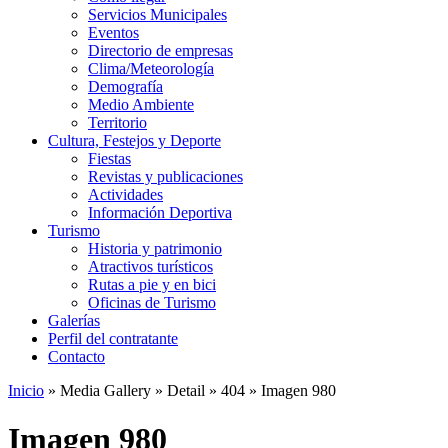
Servicios Municipales
Eventos
Directorio de empresas
Clima/Meteorología
Demografía
Medio Ambiente
Territorio
Cultura, Festejos y Deporte
Fiestas
Revistas y publicaciones
Actividades
Información Deportiva
Turismo
Historia y patrimonio
Atractivos turísticos
Rutas a pie y en bici
Oficinas de Turismo
Galerías
Perfil del contratante
Contacto
Inicio
»
Media Gallery
»
Detail
»
404
»
Imagen 980
Imagen 980