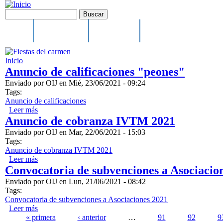
Pasar al contenido principal
Formulario de búsqueda
Buscar
Main menu
Inicio
Ayuntamiento
El municipio
Cultura, Festejos y Depo
Inicio
Anuncio de calificaciones "peones"
Enviado por
OIJ
en
Mié, 23/06/2021 - 09:24
Tags:
Anuncio de calificaciones
Leer más
sobre Anuncio de calificaciones "peones"
Anuncio de cobranza IVTM 2021
Enviado por
OIJ
en
Mar, 22/06/2021 - 15:03
Tags:
Anuncio de cobranza IVTM 2021
Leer más
sobre Anuncio de cobranza IVTM 2021
Convocatoria de subvenciones a Asociacio
Enviado por
OIJ
en
Lun, 21/06/2021 - 08:42
Tags:
Convocatoria de subvenciones a Asociaciones 2021
Leer más
sobre Convocatoria de subvenciones a Asociaciones 2021
Páginas
« primera
‹ anterior
…
91
92
9